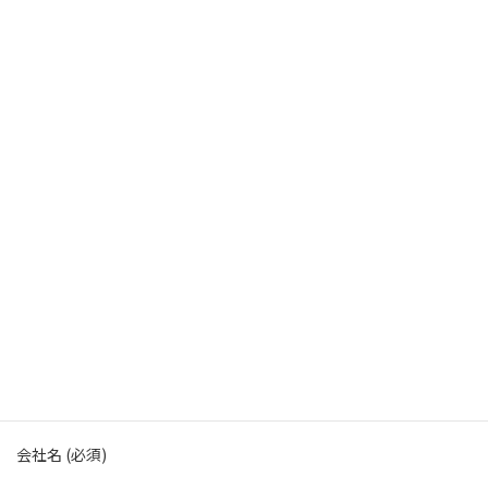
コ
ナ
ン
ビ
テ
ゲ
ン
ー
ツ
シ
へ
ョ
ス
ン
お問い合わせ
キ
に
ッ
移
プ
動
Home
お問い合わせ
SPEC LLCへのお問い合わせは以下の項目にご記入のうえ送信くだ
さい。
担当者よりご連絡差し上げます。
会社名
(必須)